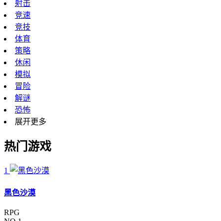
射击
竞速
竞技
体育
策略
休闲
模拟
冒险
解谜
恐怖
展开更多
热门游戏
1
黑色沙漠
RPG