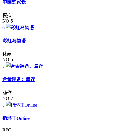
中国式家长
模拟
NO 5
6
彩虹岛物语
休闲
NO 6
7
合金装备：幸存
动作
NO 7
8
指环王Online
RPG