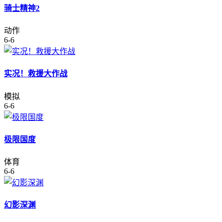
骑士精神2
动作
6-6
实况！救援大作战
模拟
6-6
极限国度
体育
6-6
幻影深渊