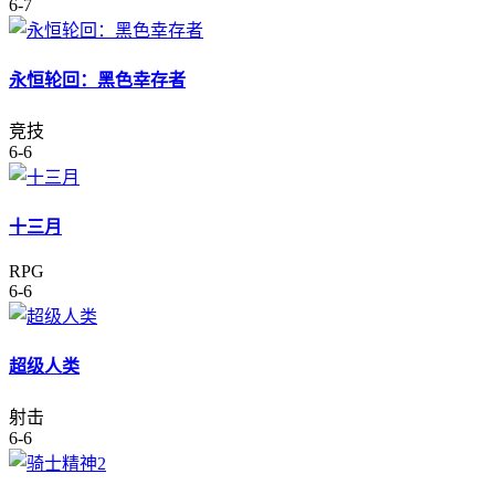
6-7
永恒轮回：黑色幸存者
竞技
6-6
十三月
RPG
6-6
超级人类
射击
6-6